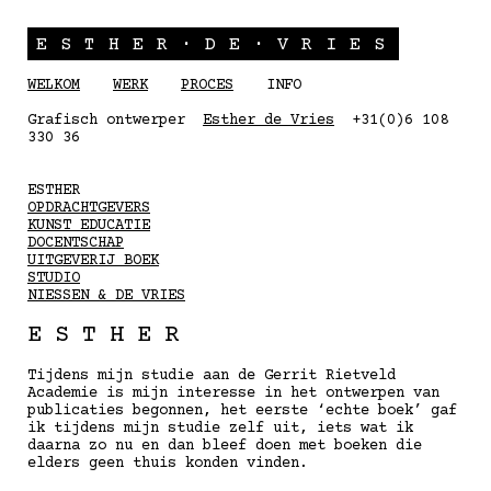
ESTHER·DE·VRIES
WELKOM
WERK
PROCES
INFO
Grafisch ontwerper
Esther de Vries
+31(0)6 108
330 36
ESTHER
OPDRACHTGEVERS
KUNST EDUCATIE
DOCENTSCHAP
UITGEVERIJ BOEK
STUDIO
NIESSEN & DE VRIES
ESTHER
Tijdens mijn studie aan de Gerrit Rietveld
Academie is mijn interesse in het ontwerpen van
publicaties begonnen, het eerste ‘echte boek’ gaf
ik tijdens mijn studie zelf uit, iets wat ik
daarna zo nu en dan bleef doen met boeken die
elders geen thuis konden vinden.