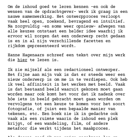
Om de inhoud goed te leren kennen -en ook de
wensen van de opdrachtgever- werk ik graag in een
nauwe samenwerking. Het ontwerpproces verloopt
vaak heel open, zoekend, bevragend en intuïtief.
Na zorgvuldig -en soms weer opnieuw- afwegen van
alle keuzes ontstaat een helder idee waarbij ik
ervoor wil zorgen dat een onderwerp recht gedaan
is en in al zijn verschillende facetten en
rijkdom gepresenteerd wordt.
Hanne Hagenaars schreef een tekst over mijn werk
die
hier
te lezen is.
Ik zie mijzelf als een redactioneel ontwerper.
Het fijne aan mijn vak is dat er steeds weer een
nieuw onderwerp is om me in te verdiepen. Ook heb
ik veel affiniteit in het werken met beeld. Vaak
is dat bestaand beeld waaruit gekozen moet gaan
worden maar ook komt het voor dat ik nadenk over
hóe iets in beeld gebracht moet gaan worden om
vervolgens tot een keuze te komen voor het soort
fotografie, of juist een bepaalde manier van
tekenen, etc. Een boek zie ik in gedachte ook
vaak als een ruimte waarin de inhoud een plek
krijgt, of een wandeling, film, of andere
metafoor die werkt tijdens het maakproces.