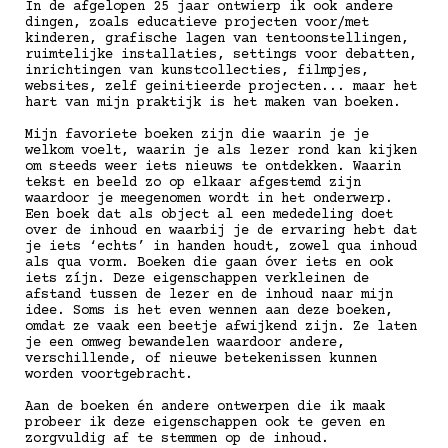
In de afgelopen 25 jaar ontwierp ik ook andere
dingen, zoals educatieve projecten voor/met
kinderen, grafische lagen van tentoonstellingen,
ruimtelijke installaties, settings voor debatten,
inrichtingen van kunstcollecties, filmpjes,
websites, zelf geinitieerde projecten... maar het
hart van mijn praktijk is het maken van boeken.
Mijn favoriete boeken zijn die waarin je je
welkom voelt, waarin je als lezer rond kan kijken
om steeds weer iets nieuws te ontdekken. Waarin
tekst en beeld zo op elkaar afgestemd zijn
waardoor je meegenomen wordt in het onderwerp.
Een boek dat als object al een mededeling doet
over de inhoud en waarbij je de ervaring hebt dat
je iets ‘echts’ in handen houdt, zowel qua inhoud
als qua vorm. Boeken die gaan óver iets en ook
iets zíjn. Deze eigenschappen verkleinen de
afstand tussen de lezer en de inhoud naar mijn
idee. Soms is het even wennen aan deze boeken,
omdat ze vaak een beetje afwijkend zijn. Ze laten
je een omweg bewandelen waardoor andere,
verschillende, of nieuwe betekenissen kunnen
worden voortgebracht.
Aan de boeken én andere ontwerpen die ik maak
probeer ik deze eigenschappen ook te geven en
zorgvuldig af te stemmen op de inhoud.